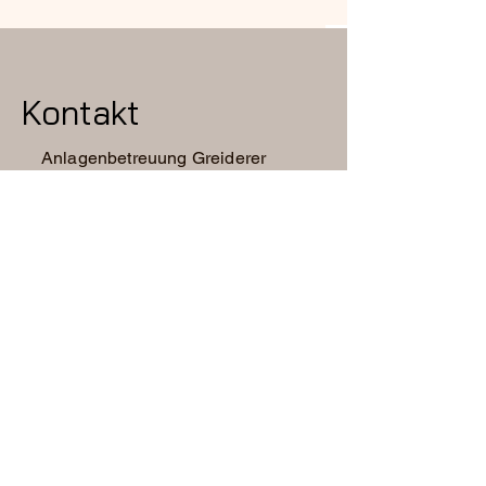
Kontakt
Anlagenbetreuung Greiderer
Thomas Greiderer
Dorfstrasse 103b
6241 Radfeld
Tel.: 0676/6011959